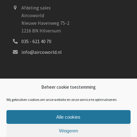
Afdeling sales
Aircoworld
Nieuwe Havenweg 75-2
1216 BN Hilversum
035 - 621 40 70
info@aircoworld.nl
AIRCOWORLD AANBIEDINGEN
Beheer cookie toestemming
Aircoworld heeft regelmatig aanbiedingen. Kijk op
Wij gebruiken cookies om onze website en onze service te optimaliseren.
onze actiepagina
of wij een mooie actie voor u
hebben klaarstaan.
Alle cookies
Weigeren